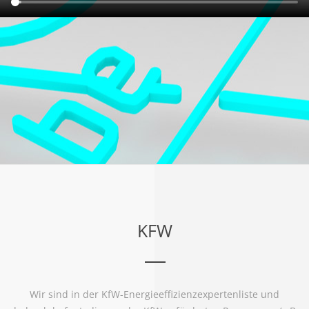
KFW
Wir sind in der KfW-Energieeffizienzexpertenliste und