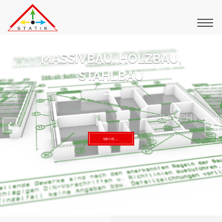
MASSIVBAU, HOLZBAU,
STAHLBAU
BAUPHYSIK UND KFW
MEHR ...